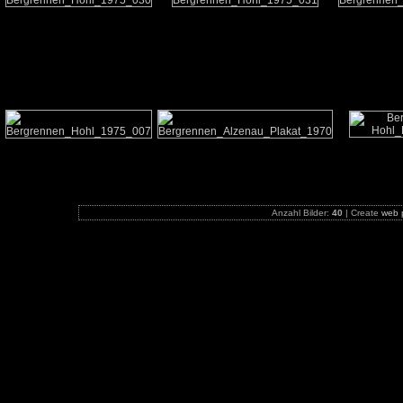
Anzahl Bilder:
40
| Create
web 